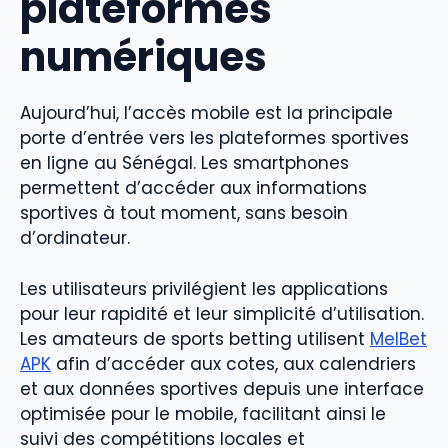
plateformes
numériques
Aujourd’hui, l’accès mobile est la principale
porte d’entrée vers les plateformes sportives
en ligne au Sénégal. Les smartphones
permettent d’accéder aux informations
sportives à tout moment, sans besoin
d’ordinateur.
Les utilisateurs privilégient les applications
pour leur rapidité et leur simplicité d’utilisation.
Les amateurs de sports betting utilisent
MelBet
APK
afin d’accéder aux cotes, aux calendriers
et aux données sportives depuis une interface
optimisée pour le mobile, facilitant ainsi le
suivi des compétitions locales et