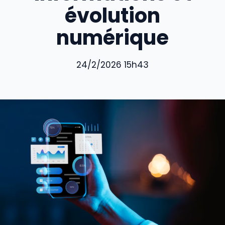
évolution
numérique
24/2/2026 15h43