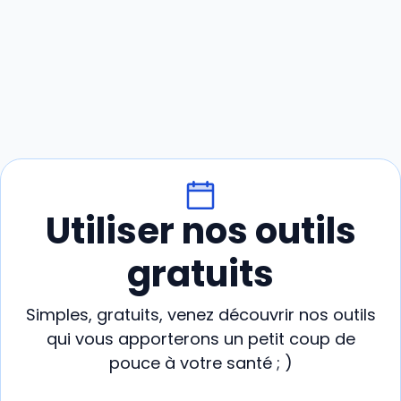
Utiliser nos outils
gratuits
Simples, gratuits, venez découvrir nos outils
qui vous apporterons un petit coup de
pouce à votre santé ; )