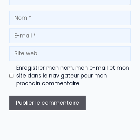
Nom
E-
mail
Site
web
Enregistrer mon nom, mon e-mail et mon
site dans le navigateur pour mon
prochain commentaire.