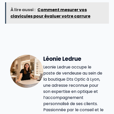
À lire aussi :
Comment mesurer vos
clavicules pour évaluer votre carrure
Léonie Ledrue
Leonie Ledrue occupe le
poste de vendeuse au sein de
la boutique Dts Optic à Lyon,
une adresse reconnue pour
son expertise en optique et
l’accompagnement
personnalisé de ses clients.
Passionnée par le conseil et le