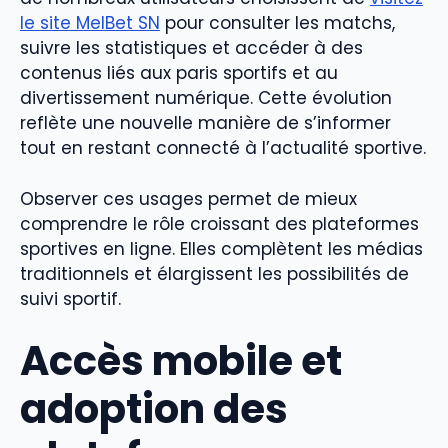
le site MelBet SN
pour consulter les matchs,
suivre les statistiques et accéder à des
contenus liés aux paris sportifs et au
divertissement numérique. Cette évolution
reflète une nouvelle manière de s’informer
tout en restant connecté à l’actualité sportive.
Observer ces usages permet de mieux
comprendre le rôle croissant des plateformes
sportives en ligne. Elles complètent les médias
traditionnels et élargissent les possibilités de
suivi sportif.
Accès mobile et
adoption des