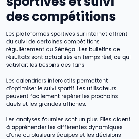
sportives et suivi
des compétitions
Les plateformes sportives sur internet offrent
du suivi de certaines compétitions
régulièrement au Sénégal. Les bulletins de
résultats sont actualisés en temps réel, ce qui
satisfait les besoins des fans.
Les calendriers interactifs permettent
d’optimiser le suivi sportif. Les utilisateurs
peuvent facilement repérer les prochains
duels et les grandes affiches.
Les analyses fournies sont un plus. Elles aident
à appréhender les différentes dynamiques
d’une ou plusieurs équipes et les décisions