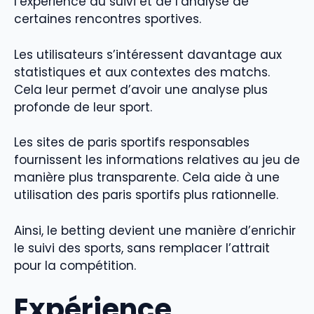
l’expérience du suivi et de l’analyse de
certaines rencontres sportives.
Les utilisateurs s’intéressent davantage aux
statistiques et aux contextes des matchs.
Cela leur permet d’avoir une analyse plus
profonde de leur sport.
Les sites de paris sportifs responsables
fournissent les informations relatives au jeu de
manière plus transparente. Cela aide à une
utilisation des paris sportifs plus rationnelle.
Ainsi, le betting devient une manière d’enrichir
le suivi des sports, sans remplacer l’attrait
pour la compétition.
Expérience