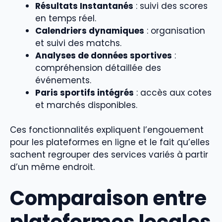
Résultats Instantanés
: suivi des scores
en temps réel.
Calendriers dynamiques
: organisation
et suivi des matchs.
Analyses de données sportives
:
compréhension détaillée des
événements.
Paris sportifs intégrés
: accès aux cotes
et marchés disponibles.
Ces fonctionnalités expliquent l’engouement
pour les plateformes en ligne et le fait qu’elles
sachent regrouper des services variés à partir
d’un même endroit.
Comparaison entre
plateformes locales