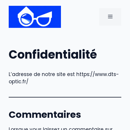
Aller
au
MENU
contenu
Confidentialité
L’adresse de notre site est https://www.dts-
optic.fr/
Commentaires
Lorsque vous laissez un commentaire sur