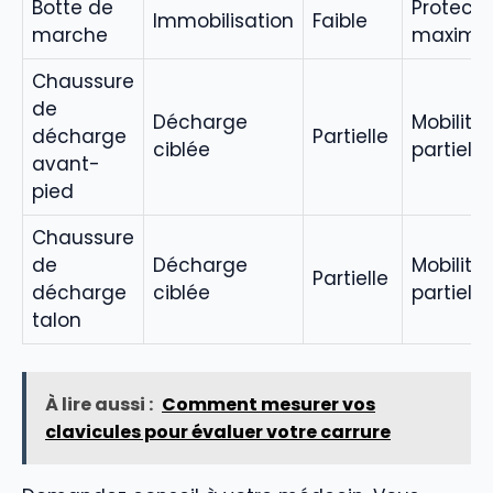
Botte de
Protecti
Immobilisation
Faible
marche
maxima
Chaussure
de
Décharge
Mobilité
décharge
Partielle
ciblée
partielle
avant-
pied
Chaussure
de
Décharge
Mobilité
Partielle
décharge
ciblée
partielle
talon
À lire aussi :
Comment mesurer vos
clavicules pour évaluer votre carrure