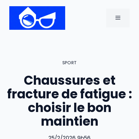
Aller
au
MENU
contenu
SPORT
Chaussures et
fracture de fatigue :
choisir le bon
maintien
25/2/2026 9h56