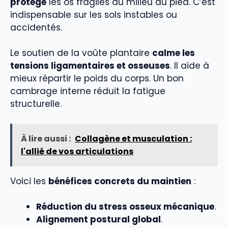
protège
les os fragiles du milieu du pied. C’est
indispensable sur les sols instables ou
accidentés.
Le soutien de la voûte plantaire
calme les
tensions ligamentaires et osseuses
. Il aide à
mieux répartir le poids du corps. Un bon
cambrage interne réduit la fatigue
structurelle.
À lire aussi :
Collagène et musculation :
l'allié de vos articulations
Voici les
bénéfices concrets du maintien
:
Réduction du stress osseux mécanique
.
Alignement postural global
.