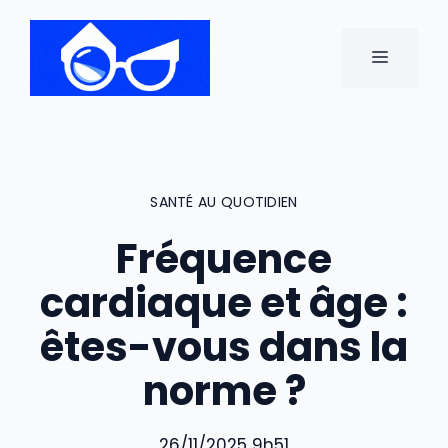
Aller
au
MENU
contenu
SANTÉ AU QUOTIDIEN
Fréquence
cardiaque et âge :
êtes-vous dans la
norme ?
26/11/2025 9h51