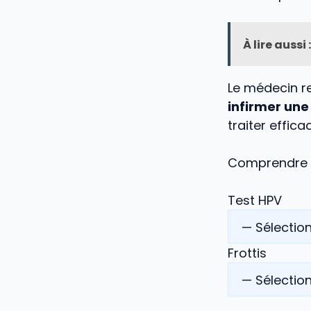
À lire aussi :
Le médecin r
infirmer un
traiter effic
Comprendre 
Test HPV
Frottis