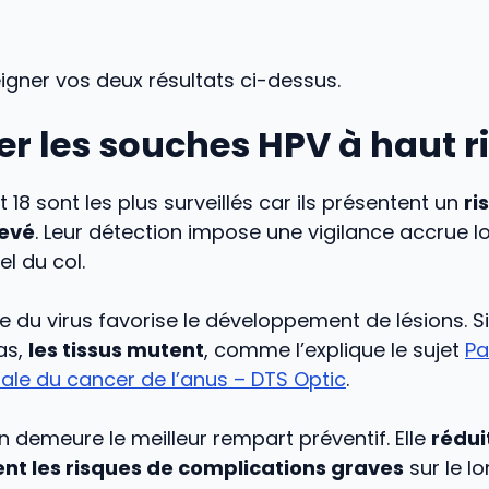
eigner vos deux résultats ci-dessus.
ier les souches HPV à haut r
t 18 sont les plus surveillés car ils présentent un
ri
evé
. Leur détection impose une vigilance accrue l
el du col.
e du virus favorise le développement de lésions. S
pas,
les tissus mutent
, comme l’explique le sujet
Pa
ale du cancer de l’anus – DTS Optic
.
n demeure le meilleur rempart préventif. Elle
rédui
t les risques de complications graves
sur le l