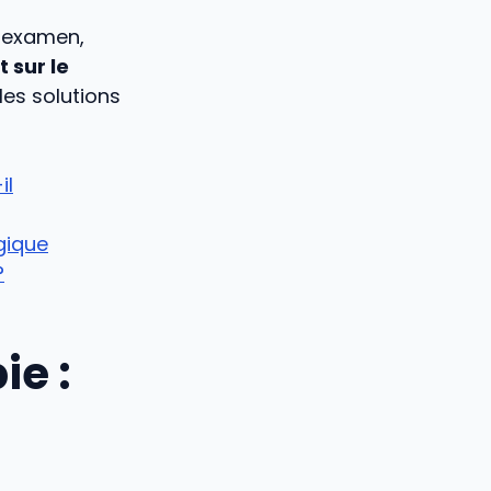
t examen,
t sur le
 les solutions
il
gique
?
ie :