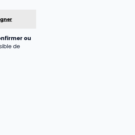
igner
onfirmer ou
sible de