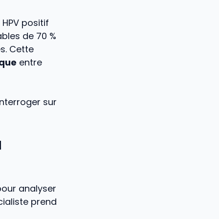
 HPV positif
sables de 70 %
s. Cette
ique
entre
’interroger sur
u
 pour analyser
cialiste prend