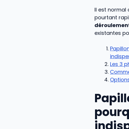
Il est normal
pourtant rapi
déroulement
existantes po
Papillo
indispe
Les 3 
Comment
Options
Papil
pourq
indis