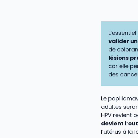
L’essentiel 
valider un
de coloran
lésions p
car elle p
des cancer
Le papillomav
adultes seron
HPV revient p
devient l’ou
l’utérus à la 