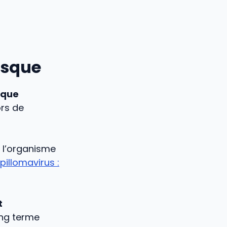
isque
sque
ors de
i l’organisme
pillomavirus :
t
ong terme