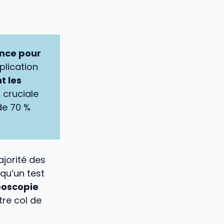
ence pour
plication
t les
t cruciale
de 70 %
jorité des
squ’un test
poscopie
re col de