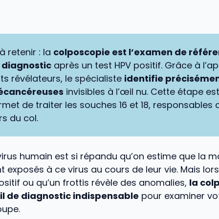
à retenir : la
colposcopie est l’examen de référ
 diagnostic
après un test HPV positif. Grâce à l’ap
ts révélateurs, le spécialiste
identifie précisémen
récancéreuses
invisibles à l’œil nu. Cette étape es
ermet de traiter les souches 16 et 18, responsables 
s du col.
irus humain est si répandu qu’on estime que la ma
t exposés à ce virus au cours de leur vie. Mais lor
ositif ou qu’un frottis révèle des anomalies,
la col
til de diagnostic indispensable
pour examiner vot
loupe.