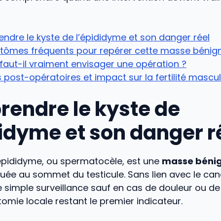
dre le kyste de l’épididyme et son danger réel
tômes fréquents pour repérer cette masse bénig
aut-il vraiment envisager une opération ?
 post-opératoires et impact sur la fertilité mascul
endre le kyste de
didyme et son danger r
’épididyme, ou spermatocèle, est une
masse bénig
tuée au sommet du testicule. Sans lien avec le canc
e simple surveillance sauf en cas de douleur ou d
tomie locale restant le premier indicateur.