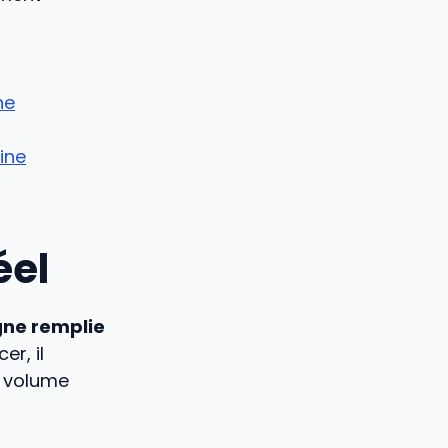
ne
ine
éel
ne remplie
er, il
e volume