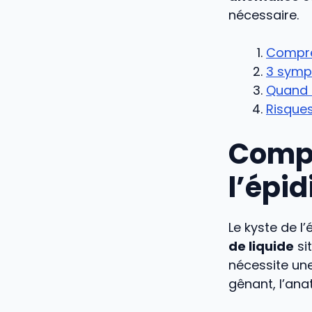
nécessaire.
Compren
3 symp
Quand f
Risques
Compr
l’épi
Le kyste de l
de liquide
si
nécessite un
gênant, l’ana