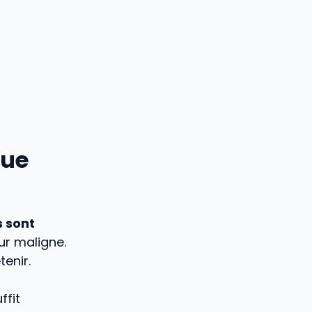
que
 sont
ur maligne.
tenir.
ffit