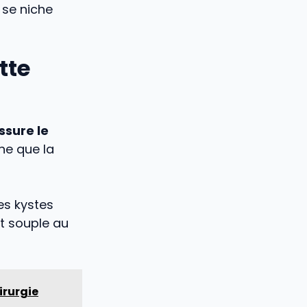
 se niche
tte
ssure le
ne que la
es kystes
nt souple au
irurgie