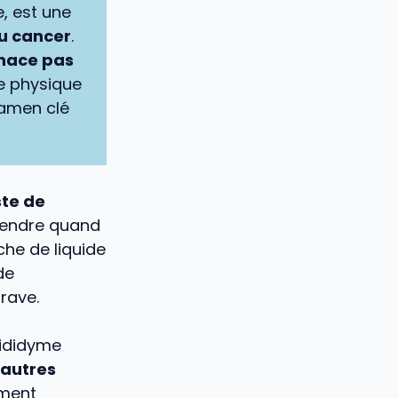
e, est une
du cancer
.
nace pas
ne physique
xamen clé
te de
prendre quand
he de liquide
de
rave.
épididyme
’autres
iment