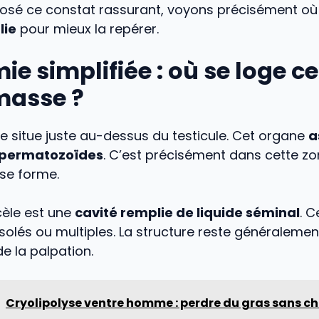
posé ce constat rassurant, voyons précisément où
lie
pour mieux la repérer.
e simplifiée : où se loge ce
masse ?
e situe juste au-dessus du testicule. Cet organe
a
 spermatozoïdes
. C’est précisément dans cette zo
se forme.
èle est une
cavité remplie de liquide séminal
. C
isolés ou multiples. La structure reste généraleme
de la palpation.
Cryolipolyse ventre homme : perdre du gras sans ch