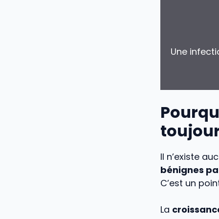
Une infect
Pourquo
toujour
Il n’existe a
bénignes par
C’est un poin
La
croissance