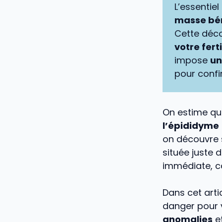
L’essentiel
masse bén
Cette déc
votre ferti
impose
un
pour confi
On estime q
l’épididyme
on découvre 
située juste 
immédiate, c
Dans cet artic
danger pour 
anomalies
e