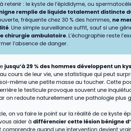
 à retenir : le kyste de l’épididyme, ou spermatocèl
igne remplie de liquide totalement distincte 
ouverte, fréquente chez 30 % des hommes,
ne me
lité
. Une simple surveillance suffit, sauf si une gê
e chirurgie ambulatoire
. L’échographie reste l’e
rmer l’absence de danger.
ue
jusqu’à 29 % des hommes développent un kys
au cours de leur vie, une statistique qui peut sur
soi-même une petite masse au toucher. Cette poc
derrière le testicule provoque souvent une inquiétu
ar on redoute naturellement une pathologie plus g
le, on va faire le point sur la réalité de ce kyste 
vous aider à
différencier cette lésion bénigne d
t comprendre quand une intervention devient vra