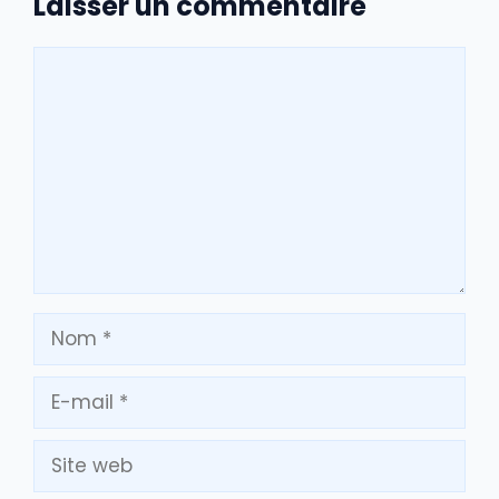
Laisser un commentaire
Commentaire
Nom
E-
mail
Site
web