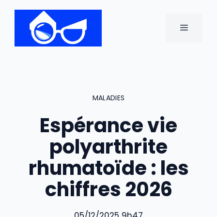
Aller
au
MENU
contenu
MALADIES
Espérance vie
polyarthrite
rhumatoïde : les
chiffres 2026
05/12/2025 9h47