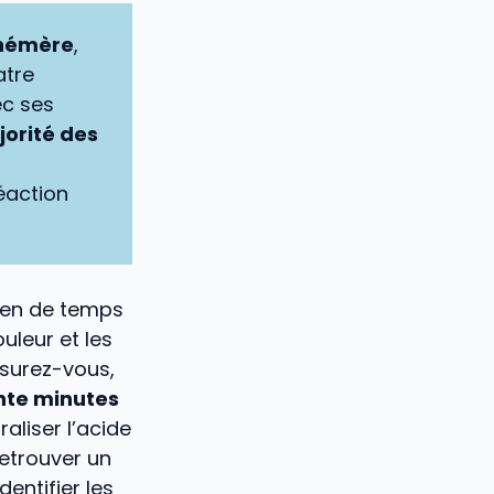
phémère
,
atre
ec ses
orité des
éaction
ien de temps
uleur et les
ssurez-vous,
nte minutes
aliser l’acide
etrouver un
entifier les