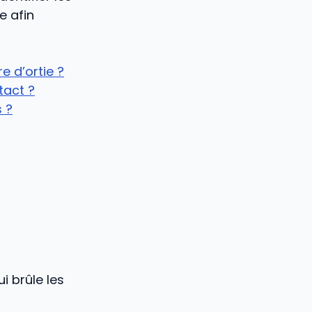
e afin
e d’ortie ?
tact ?
 ?
i brûle les