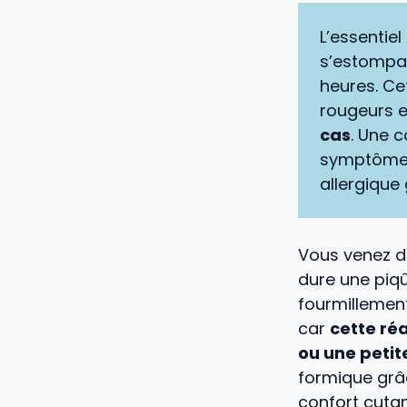
L’essentiel 
s’estompan
heures. Ce
rougeurs e
cas
. Une 
symptômes 
allergique 
Vous venez d
dure une piqû
fourmillemen
car
cette ré
ou une petit
formique grâ
confort cutan