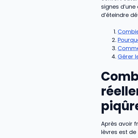
signes d’une 
d’éteindre dé
Combien
Pourquo
Commen
Gérer l
Combi
réell
piqûre
Après avoir fr
lèvres est de