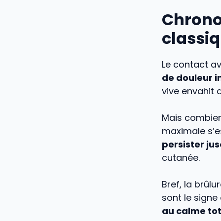
Chrono
classi
Le contact av
de douleur 
vive envahit 
Mais combien 
maximale s’e
persister ju
cutanée.
Bref, la brûl
sont le signe 
au calme tot