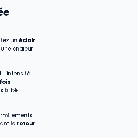
ée
ntez un
éclair
 Une chaleur
l’intensité
fois
ibilité
urmillements
vant le
retour