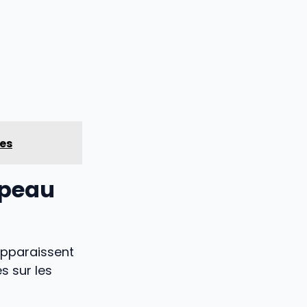
ées
 peau
apparaissent
s sur les