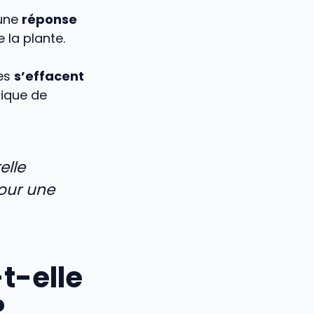
 une
réponse
 la plante.
ues
s’effacent
sique de
elle
pour une
t-elle
?