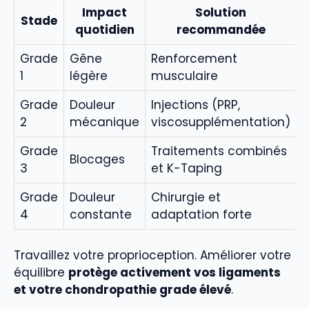
Impact
Solution
Stade
quotidien
recommandée
Grade
Gêne
Renforcement
1
légère
musculaire
Grade
Douleur
Injections (PRP,
2
mécanique
viscosupplémentation)
Grade
Traitements combinés
Blocages
3
et K-Taping
Grade
Douleur
Chirurgie et
4
constante
adaptation forte
Travaillez votre proprioception. Améliorer votre
équilibre
protège activement vos ligaments
et votre chondropathie grade élevé
.