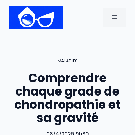
Aller
au
MENU
contenu
MALADIES
Comprendre
chaque grade de
chondropathie et
sa gravité
08/4/2026 9h30